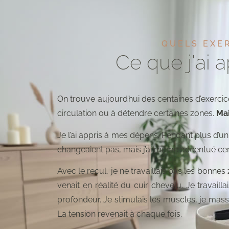
QUELS EXER
Ce que j'ai 
On trouve aujourd’hui des centaines d’exercice
circulation ou à détendre certaines zones.
Mai
Je l’ai appris à mes dépens. Pendant plus d’u
changeaient pas, mais j’ai même accentué cer
Avec le recul, je ne travaillais pas les bonnes 
venait en réalité du cuir chevelu. Je travaill
profondeur. Je stimulais les muscles, je massa
La tension revenait à chaque fois.