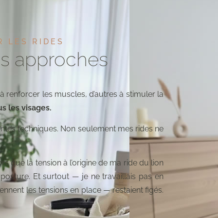
R LES RIDES
tes approches
à renforcer les muscles, d’autres à stimuler la
s les visages.
érentes techniques. Non seulement mes rides ne
rs que la tension à l’origine de ma ride du lion
 posture. Et surtout — je ne travaillais pas en
ennent les tensions en place — restaient figés.