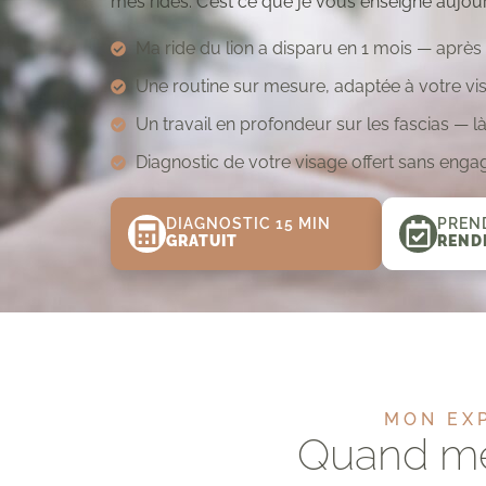
mes rides. C’est ce que je vous enseigne aujour
Ma ride du lion a disparu en 1 mois — après
Une routine sur mesure, adaptée à votre 
Un travail en profondeur sur les fascias — là
Diagnostic de votre visage offert sans enga
DIAGNOSTIC 15 MIN
PREN
GRATUIT
REND
MON EXP
Quand me