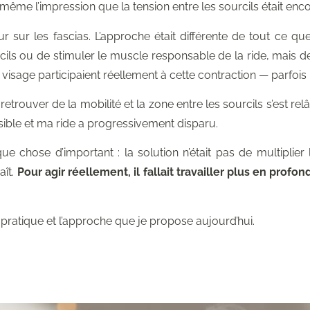
vais même l’impression que la tension entre les sourcils était en
r sur les fascias. L’approche était différente de tout ce que 
ils ou de stimuler le muscle responsable de la ride, mais d
visage participaient réellement à cette contraction — parfoi
rouver de la mobilité et la zone entre les sourcils s’est relâc
sible et ma ride a progressivement disparu.
e chose d’important : la solution n’était pas de multiplie
aît.
Pour agir réellement, il fallait travailler plus en profon
ratique et l’approche que je propose aujourd’hui.