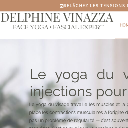
RELÂCHEZ LES TENSIONS 
HO
Le yoga du vi
injections pour
Le yoga du visage travaille les muscles et la 
place les contractions musculaires à l’origine 
pas un problème de régularité — c’est souvent