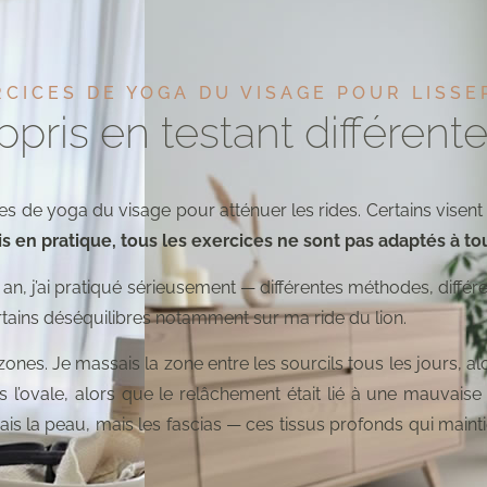
CICES DE YOGA DU VISAGE POUR LISSE
appris en testant différen
s de yoga du visage pour atténuer les rides. Certains visent 
s en pratique, tous les exercices ne sont pas adaptés à tou
n an, j’ai pratiqué sérieusement — différentes méthodes, diff
tains déséquilibres notamment sur ma ride du lion.
zones. Je massais la zone entre les sourcils tous les jours, alo
ais l’ovale, alors que le relâchement était lié à une mauvaise
is la peau, mais les fascias — ces tissus profonds qui mainti