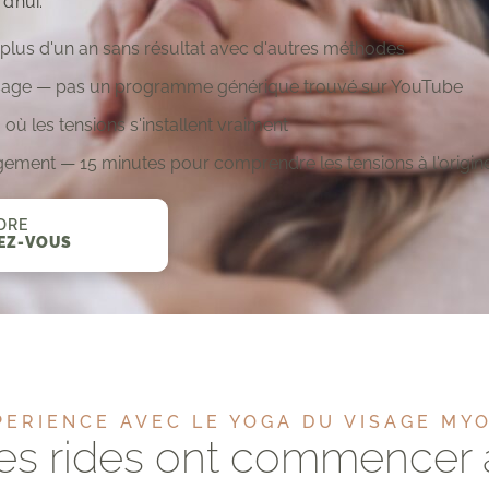
d’hui.
 plus d'un an sans résultat avec d'autres méthodes
visage — pas un programme générique trouvé sur YouTube
 où les tensions s'installent vraiment
gement — 15 minutes pour comprendre les tensions à l'origin
DRE
EZ-VOUS
ERIENCE AVEC LE YOGA DU VISAGE MY
s rides ont commencer 