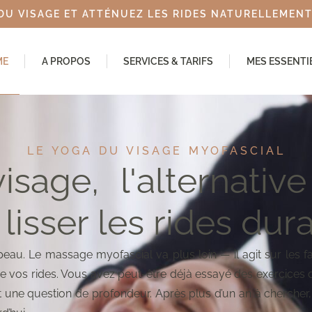
DU VISAGE ET ATTÉNUEZ LES RIDES NATURELLEMENT,
ME
A PROPOS
SERVICES & TARIFS
MES ESSENTI
LE YOGA DU VISAGE MYOFASCIAL
sage, l'alternative
 lisser les rides du
peau. Le massage myofascial va plus loin — il agit sur les f
de vos rides. Vous avez peut-être déjà essayé des exercices d
 une question de profondeur. Après plus d’un an à chercher,