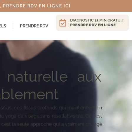
 PRENDRE RDV EN LIGNE ICI
DIAGNOSTIC 15 MIN GRATUIT
PRENDRE RDV EN LIGNE
ELS
PRENDRE RDV
 naturelle aux
rablement
ascias, ces tissus profonds qui maintiennent en
e yoga du visage sans résultat visible. Ce n’est
 c’est la seule approche qui a vraiment changé