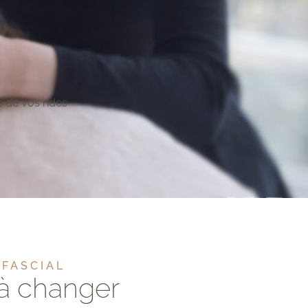
e de vos rides
OFASCIAL
à changer